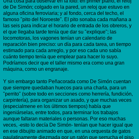
Una cosa para observar en la foto: en primer plano, el reloj
de De Simón; colgado en la pared, un reloj que estuvo en
alguna oficina ferroviaria; y al fondo, cerca del techo, el
famoso "pito del Noroeste". El pito sonaba cada mañana a
las seis para indicar el horario de entrada de los obreros, y
el que llegaba tarde tenía que dar su "explique"; las
locomotoras, los vagones tenían un calendario de
reparación bien preciso: un día para cada tarea, un tiempo
estimado para cada arreglo, y por eso cada uno sabía
cuánto tiempo tenía que emplear para hacer lo suyo.
Podríamos decir que el taller mismo era como una gran
máquina, como un engranaje.
Y sin embargo tanto Peñacorada como De Simón cuentan
que siempre quedaban huecos para una charla, para un
"perrito" (sobre todo en secciones como herrería, fundición,
carpintería), para organizar un asado, y que muchas veces
(especialmene en los últimos tiempos) había que
ingeniárselas, entre todos, para terminar los trabajos
aunque faltaran materiales o personas. Por eso muchas
veces, -esto lo decía De Simón- tenían que hacer igual que
en ese dibujito animado en que, en una orquesta de gatos
paulatinamente diezmada por un ratón que serrucha el piso